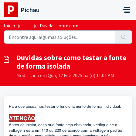
Ir para o conteúdo principal
Pichau
Início
...
Duvidas sobre como testar a fonte de forma isolada
Duvidas sobre como testar a fonte
de forma isolada
Modificado em Qua, 12 Fev, 2025 na (o) 11:01 AM
Para que possamos testar o funcionamento de forma individual:
ATENÇÃO
Antes de iniciar, caso sua fonte seja chaveada, verifique se a
voltagem está em 110 ou 220 de acordo com a voltagem padrão
da sua região, caso esteja incorreta pode ocasionar o não