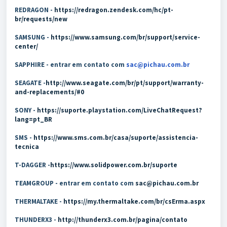
REDRAGON -
https://redragon.zendesk.com/hc/pt-
br/requests/new
SAMSUNG -
https://www.samsung.com/br/support/service-
center/
SAPPHIRE - entrar em contato com
sac@pichau.com.br
SEAGATE -
http://www.seagate.com/br/pt/support/warranty-
and-replacements/#0
SONY -
https://suporte.playstation.com/LiveChatRequest?
lang=pt_BR
SMS -
https://www.sms.com.br/casa/suporte/assistencia-
tecnica
T-DAGGER -
https://www.solidpower.com.br/suporte
TEAMGROUP - entrar em contato com
sac@pichau.com.br
THERMALTAKE -
https://my.thermaltake.com/br/csErma.aspx
THUNDERX3 -
http://thunderx3.com.br/pagina/contato