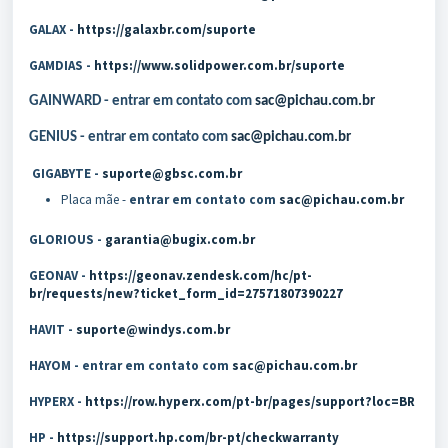
GALAX -
https://galaxbr.com/suporte
GAMDIAS -
https://www.solidpower.com.br/suporte
GAINWARD
- entrar em contato com
sac@pichau.com.br
GENIUS
- entrar em contato com
sac@pichau.com.br
GIGABYTE -
suporte@gbsc.com.br
Placa mãe -
entrar em contato com
sac@pichau.com.br
GLORIOUS -
garantia@bugix.com.br
GEONAV -
https://geonav.zendesk.com/hc/pt-
br/requests/new?ticket_form_id=27571807390227
HAVIT -
suporte@windys.com.br
HAYOM - entrar em contato com
sac@pichau.com.br
HYPERX -
https://row.hyperx.com/pt-br/pages/support?loc=BR
HP -
https://support.hp.com/br-pt/checkwarranty