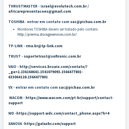
THRUSTMASTER -
israel@evolutech.com.br
/
africarepresentacoes@gmail.com
TOSHIBA
-
entrar em contato com
sac@pichau.com.br
Monitores TOSHIBA devem ser tratado pelo contato
http://prerma.storageservices.com.br/
TP-LINK -
rma.br@tp-link.com
TRUST -
suportetrust@softronic.com.br
VAIO -
http://servicos.br.vaio.com/contato/?
_ga=2.236168641.1541079093.1566477801-
633064128.1566477801
VX - entrar em contato com
sac@pichau.com.br
WACOM -
https://www.wacom.com/pt-br/support/contact-
support
WD -
https://support.wdc.com/contact_phone.aspx?h=4
XANOVA -
https://galaxbr.com/support