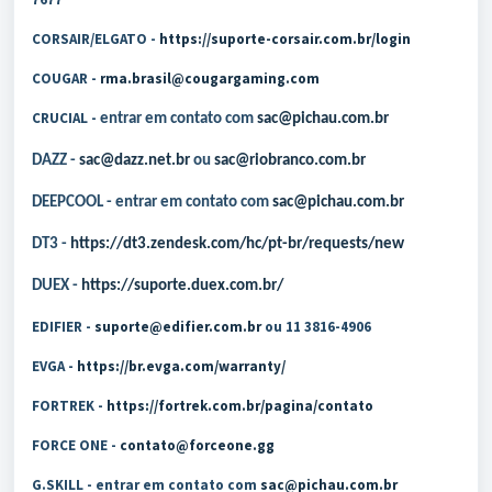
CORSAIR/ELGATO -
https://suporte-corsair.com.br/login
COUGAR -
rma.brasil@cougargaming.com
CRUCIAL -
entrar em contato com
sac@pichau.com.br
DAZZ -
sac@dazz.net.br
ou
sac@riobranco.com.br
DEEPCOOL - entrar em contato com
sac@pichau.com.br
DT3 -
https://dt3.zendesk.com/hc/pt-br/requests/new
DUEX -
https://suporte.duex.com.br/
EDIFIER -
suporte@edifier.com.br
ou 11 3816-4906
EVGA -
https://br.evga.com/warranty/
FORTREK -
https://fortrek.com.br/pagina/contato
FORCE ONE -
contato@forceone.gg
G.SKILL - entrar em contato com
sac@pichau.com.br