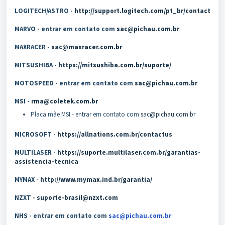
LOGITECH/ASTRO -
http://support.logitech.com/pt_br/contact
MARVO - entrar em contato com
sac@pichau.com.br
MAXRACER -
sac@maxracer.com.br
MITSUSHIBA -
https://mitsushiba.com.br/suporte/
MOTOSPEED - entrar em contato com
sac@pichau.com.br
MSI -
rma@coletek.com.br
Placa mãe MSI - entrar em contato com
sac@pichau.com.br
MICROSOFT -
https://allnations.com.br/contactus
MULTILASER -
https://suporte.multilaser.com.br/garantias-
assistencia-tecnica
MYMAX -
http://www.mymax.ind.br/garantia/
NZXT -
suporte-brasil@nzxt.com
NHS - entrar em contato com
sac@pichau.com.br