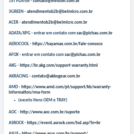
1ST PLAYER -
contato@mvision.com.br
3GREEN
-
atendimentob2b@belmicro.com.br
ACER -
atendimentob2b@belmicro.com.br
ADATA/XPG - entrar em contato com
sac@pichau.com.br
AEROCOOL
-
https://hayamax.com.br/fale-conosco
AFOX - entrar em contato com
sac@pichau.com.br
AKG
-
https://br.akg.com/support-warranty.html
AKRACING
-
contato@akkogear.com.br
AMD -
https://www.amd.com/pt/support/kb/warranty-
information/rma-form
(exceto itens OEM e TRAY)
AOC -
http://www.aoc.com.br/suporte
ASROCK -
https://event.asrock.com/tsd.asp?ln=br
ASUS
-
https://www.asus.com/br/support/