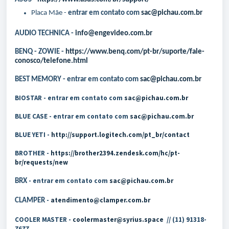
Placa Mãe -
entrar em contato com
sac@pichau.com.br
AUDIO TECHNICA -
info@engevideo.com.br
BENQ - ZOWIE
-
https://www.benq.com/pt-br/suporte/fale-
conosco/telefone.html
BEST MEMORY -
entrar em contato com
sac@pichau.com.br
BIOSTAR - entrar em contato com
sac@pichau.com.br
BLUE CASE - entrar em contato com
sac@pichau.com.br
BLUE YETI -
http://support.logitech.com/pt_br/contact
BROTHER
 -
https://brother2394.zendesk.com/hc/pt-
br/requests/new
- entrar em contato com
sac@pichau.com.br
BRX
-
atendimento@clamper.com.br
CLAMPER
COOLER MASTER -
coolermaster@syrius.space
// (11) 91318-
7677