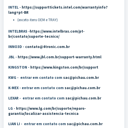
INTEL -
https://supporttickets.intel.com/warrantyinfo?
lang=pt-BR
(exceto itens OEM e TRAY)
INTELBRAS -
https://www.intelbras.com/pt-
br/contato/suporte-tecnico/
INNO3D -
contato@4tronic.com.br
JBL -
https://www.jbl.com.br/support-warranty.html
KINGSTON -
https://www.kingston.com/br/support
KWG - entrar em contato com
sac@pichau.com.br
K-MEX - entrar em contato com
sac@pichau.com.br
LEXAR - entrar em contato com
sac@pichau.com.br
LG -
https://www.lg.com/br/suporte/reparo-
garantia/localizar-assistencia-tecnica
LIAN LI - entrar em contato com
sac@pichau.com.br